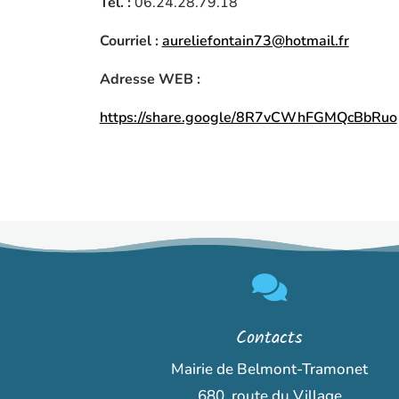
Tél. :
06.24.28.79.18
Courriel :
aureliefontain73@hotmail.fr
Adresse WEB :
https://share.google/8R7vCWhFGMQcBbRuo

Contacts
Mairie de Belmont-Tramonet
680, route du Village