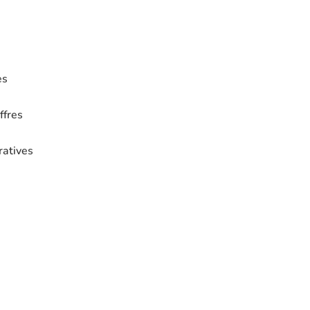
es
ffres
ratives