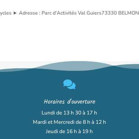
t cycles ► Adresse : Parc d'Activités Val Guiers73330 BELM

Horaires d'ouverture
Lundi de 13 h 30 à 17 h
Mardi et Mercredi de 8 h à 12 h
Jeudi de 16 h à 19 h